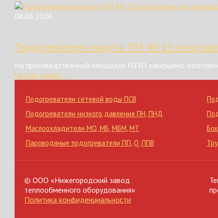
08.06.2026
Подогреватель мазута ПМ 40-15 изготов
На производственной площадке НЗТО завершено изготовле
Читать далее...
Подогреватели сетевой воды ПСВ
По
Подогреватели низкого давления ПН
,
ПНД
По
Маслоохладители МО
,
МБ
,
МБМ
,
МТ
Бок
Пароводяные подогреватели ПП
,
Q
,
ППВ
Тр
© ООО «Нижегородский завод
Те
теплообменного оборудования»
пр
Политика конфиденциальности