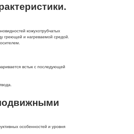
арактеристики.
новидностей кожухотрубчатых
ду греющей и нагреваемой средой.
носителем.
варивается встык с последующей
твода.
еподвижными
уктивных особенностей и уровня