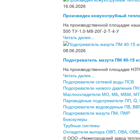
16.06.2026
Произведен кожухотрубный тепло
На производственной площадке наше
500 ТУ-1,0-М8-20Г-2-Т-4-У
Читать далее...
08.06.2026
Подогреватель мазута ПМ 40-15 и
На производственной площадке НЗТО
Читать далее...
Подогреватели сетевой воды ПСВ
Подогреватели низкого давления ПН
Маслоохладители МО
,
МБ
,
МБМ
,
МТ
Пароводяные подогреватели ПП
,
Q
,
Подогреватели водоводяные ПВ
,
ВВ
Подогреватели мазута ПМ
,
ПМР
Бокскулеры
Трубные системы
Охладители выпара ОВП
,
ОВА
,
ОВВ
© ООО «Нижегородский завод тепло