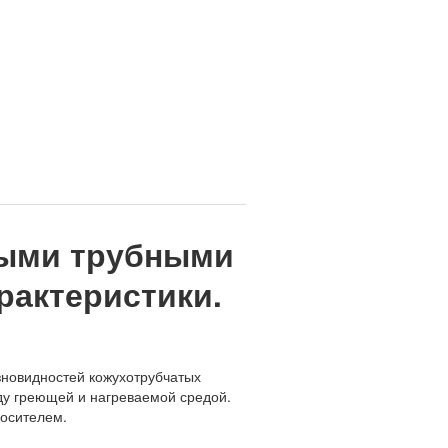
ными трубными
арактеристики.
новидностей кожухотрубчатых
ду греющей и нагреваемой средой.
носителем.