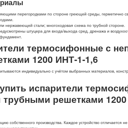
ериалы
ляющими перегородками по стороне греющей среды, герметично с
одами.
или нержавеющей стали; многоходовая схема по трубной стороне.
едусмотрены штуцера для входа/выхода сред, дренажа и воздухоо
 фундамент.
рители термосифонные с н
тками 1200 ИНТ-1-1,6
читываются индивидуально с учётом выбранных материалов, констр
купить испарители термоси
трубными решетками 1200 И
ию собственного производства. Каждое устройство отличается не 
нных характеристик.