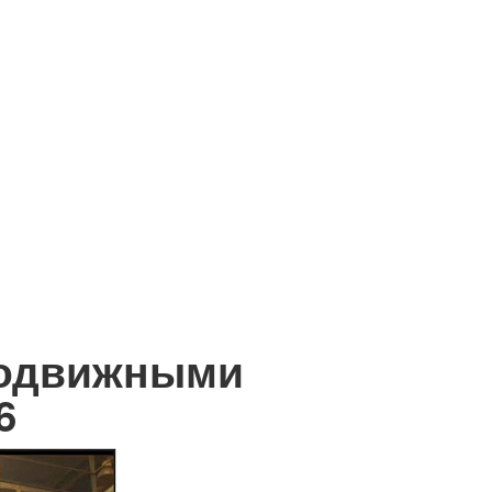
подвижными
6