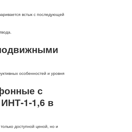
варивается встык с последующей
твода.
еподвижными
уктивных особенностей и уровня
фонные с
НТ-1-1,6 в
только доступной ценой, но и