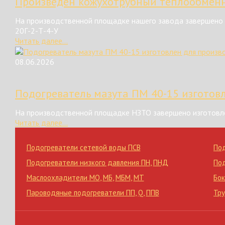
Произведен кожухотрубный теплообменн
На производственной площадке нашего завода завершено 
20Г-2-Т-4-У
Читать далее...
08.06.2026
Подогреватель мазута ПМ 40-15 изготов
На производственной площадке НЗТО завершено изготовле
Читать далее...
Подогреватели сетевой воды ПСВ
По
Подогреватели низкого давления ПН
,
ПНД
По
Маслоохладители МО
,
МБ
,
МБМ
,
МТ
Бок
Пароводяные подогреватели ПП
,
Q
,
ППВ
Тр