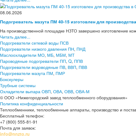
08.06.2026
Подогреватель мазута ПМ 40-15 изготовлен для производств
На производственной площадке НЗТО завершено изготовление кож
Читать далее...
Подогреватели сетевой воды ПСВ
Подогреватели низкого давления ПН
,
ПНД
Маслоохладители МО
,
МБ
,
МБМ
,
МТ
Пароводяные подогреватели ПП
,
Q
,
ППВ
Подогреватели водоводяные ПВ
,
ВВП
,
ПВВ
Подогреватели мазута ПМ
,
ПМР
Бокскулеры
Трубные системы
Охладители выпара ОВП
,
ОВА
,
ОВВ
,
ОВА-М
© ООО «Нижегородский завод теплообменного оборудования»
Политика конфиденциальности
Теплообменники, теплообменные аппараты, производство и поставк
Бесплатный телефон:
+7 (800) 555-81-91
Почта для заявок:
info@nnzto.ru