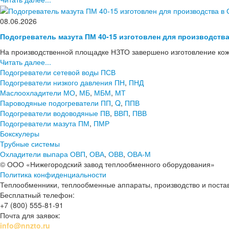
08.06.2026
Подогреватель мазута ПМ 40-15 изготовлен для производств
На производственной площадке НЗТО завершено изготовление кож
Читать далее...
Подогреватели сетевой воды ПСВ
Подогреватели низкого давления ПН
,
ПНД
Маслоохладители МО
,
МБ
,
МБМ
,
МТ
Пароводяные подогреватели ПП
,
Q
,
ППВ
Подогреватели водоводяные ПВ
,
ВВП
,
ПВВ
Подогреватели мазута ПМ
,
ПМР
Бокскулеры
Трубные системы
Охладители выпара ОВП
,
ОВА
,
ОВВ
,
ОВА-М
© ООО «Нижегородский завод теплообменного оборудования»
Политика конфиденциальности
Теплообменники, теплообменные аппараты, производство и поставк
Бесплатный телефон:
+7 (800) 555-81-91
Почта для заявок:
info@nnzto.ru