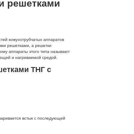
и решетками
стей кожухотрубчатых аппаратов
ными решетками, а решетки
тому аппараты этого типа называют
ющей и нагреваемой средой.
етками ТНГ с
варивается встык с последующей