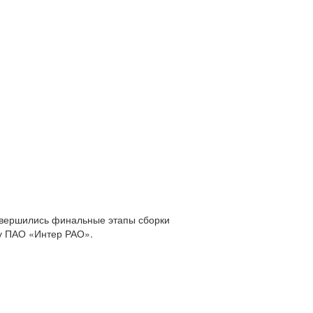
авершились финальные этапы сборки
зу ПАО «Интер РАО».