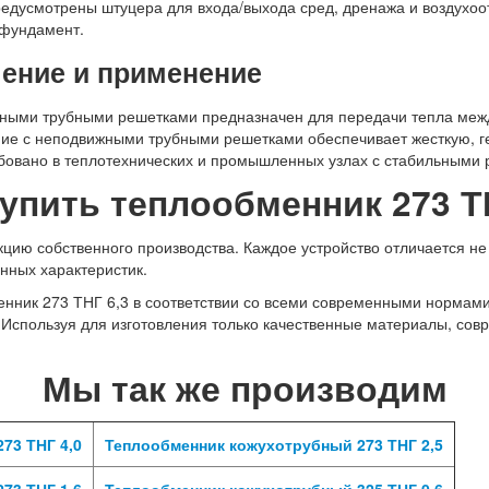
едусмотрены штуцера для входа/выхода сред, дренажа и воздухоо
 фундамент.
чение и применение
ными трубными решетками предназначен для передачи тепла меж
ие с неподвижными трубными решетками обеспечивает жесткую, г
ебовано в теплотехнических и промышленных узлах с стабильными
упить теплообменник 273 Т
ию собственного производства. Каждое устройство отличается не 
нных характеристик.
нник 273 ТНГ 6,3 в соответствии со всеми современными нормами
. Используя для изготовления только качественные материалы, со
Мы так же производим
73 ТНГ 4,0
Теплообменник кожухотрубный 273 ТНГ 2,5
73 ТНГ 1,6
Теплообменник кожухотрубный 325 ТНГ 0,6