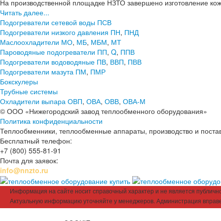
На производственной площадке НЗТО завершено изготовление кож
Читать далее...
Подогреватели сетевой воды ПСВ
Подогреватели низкого давления ПН
,
ПНД
Маслоохладители МО
,
МБ
,
МБМ
,
МТ
Пароводяные подогреватели ПП
,
Q
,
ППВ
Подогреватели водоводяные ПВ
,
ВВП
,
ПВВ
Подогреватели мазута ПМ
,
ПМР
Бокскулеры
Трубные системы
Охладители выпара ОВП
,
ОВА
,
ОВВ
,
ОВА-М
© ООО «Нижегородский завод теплообменного оборудования»
Политика конфиденциальности
Теплообменники, теплообменные аппараты, производство и поставк
Бесплатный телефон:
+7 (800) 555-81-91
Почта для заявок:
info@nnzto.ru
Информация на сайте носит справочный характер и не является публичной
Актуальную информацию уточняйте у менеджеров. Администрация вправе