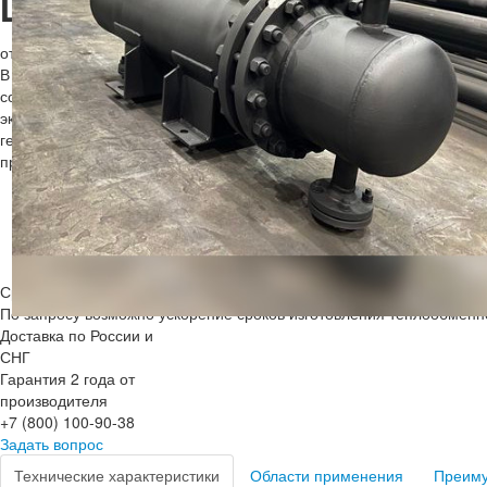
Цена
от 485 409 ₽
В НЗТО вы можете заказать
теплообменный аппарат с неподвиж
собственного производства. Каждый аппарат данного типа отличае
эксплуатационных характеристик: эффективной передачей тепла м
герметичной конструкции с неподвижными трубными решетками (в
присоединений по ГОСТ и ТУ, а также длительным сроком службы 
Кон
Срок изготовления: от 30 до 60 дней
По запросу возможно ускорение сроков изготовления теплообменн
Доставка по России и
СНГ
Гарантия 2 года от
производителя
+7 (800) 100-90-38
Задать вопрос
Технические характеристики
Области применения
Преим