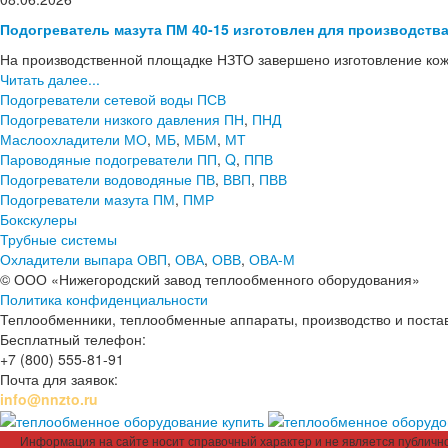
Подогреватель мазута ПМ 40-15 изготовлен для производств
На производственной площадке НЗТО завершено изготовление кож
Читать далее...
Подогреватели сетевой воды ПСВ
Подогреватели низкого давления ПН
,
ПНД
Маслоохладители МО
,
МБ
,
МБМ
,
МТ
Пароводяные подогреватели ПП
,
Q
,
ППВ
Подогреватели водоводяные ПВ
,
ВВП
,
ПВВ
Подогреватели мазута ПМ
,
ПМР
Бокскулеры
Трубные системы
Охладители выпара ОВП
,
ОВА
,
ОВВ
,
ОВА-М
© ООО «Нижегородский завод теплообменного оборудования»
Политика конфиденциальности
Теплообменники, теплообменные аппараты, производство и поставк
Бесплатный телефон:
+7 (800) 555-81-91
Почта для заявок:
info@nnzto.ru
Информация на сайте носит справочный характер и не является публичной