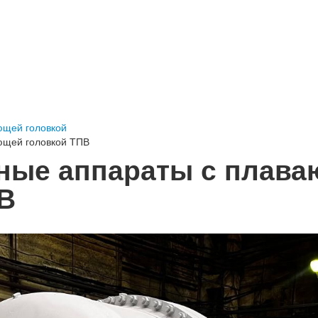
ющей головкой
ющей головкой ТПВ
ные аппараты с плав
В