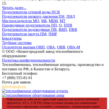
15.
Читать далее...
Подогреватели сетевой воды ПСВ
Подогреватели низкого давления ПН
,
ПНД
Маслоохладители МО
,
МБ
,
МБМ
,
МТ
Пароводяные подогреватели ПП
,
Q
,
ППВ
Подогреватели водоводяные ПВ
,
ВВП
,
ПВВ
Подогреватели мазута ПМ
,
ПМР
Бокскулеры
Трубные системы
Охладители выпара ОВП
,
ОВА
,
ОВВ
,
ОВА-М
© ООО «Нижегородский завод теплообменного
оборудования»
Политика конфиденциальности
Теплообменники, теплообменные аппараты, производство и
поставки по РФ, в Казахстан и Беларусь.
Бесплатный телефон:
+7 (800) 555-81-91
Почта для заявок:
info@nnzto.ru
Информация на сайте носит справочный характер и не является публичной
офертой (ст. 437 п. 2 ГК РФ). Цены и условия указаны для ознакомления.
Актуальную информацию уточняйте у менеджеров. Администрация вправе