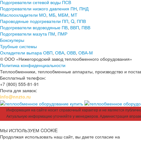
Подогреватели сетевой воды ПСВ
Подогреватели низкого давления ПН
,
ПНД
Маслоохладители МО
,
МБ
,
МБМ
,
МТ
Пароводяные подогреватели ПП
,
Q
,
ППВ
Подогреватели водоводяные ПВ
,
ВВП
,
ПВВ
Подогреватели мазута ПМ
,
ПМР
Бокскулеры
Трубные системы
Охладители выпара ОВП
,
ОВА
,
ОВВ
,
ОВА-М
© ООО «Нижегородский завод теплообменного оборудования»
Политика конфиденциальности
Теплообменники, теплообменные аппараты, производство и поставк
Бесплатный телефон:
+7 (800) 555-81-91
Почта для заявок:
info@nnzto.ru
Информация на сайте носит справочный характер и не является публичной
Актуальную информацию уточняйте у менеджеров. Администрация вправе
МЫ ИСПОЛЬЗУЕМ COOKIE
Продолжая использовать наш сайт, вы даете согласие на