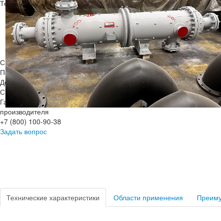
Теплообменный аппарат с неподвижными трубными решетками с к
Кон
Срок изготовления: от 30 до 60 дней
По запросу возможно ускорение сроков изготовления теплообменн
Доставка по России и
СНГ
Гарантия 2 года от
производителя
+7 (800) 100-90-38
Задать вопрос
Технические характеристики
Области применения
Преим